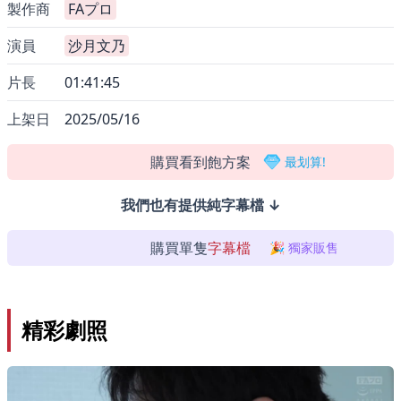
製作商
FAプロ
演員
沙月文乃
片長
01:41:45
上架日
2025/05/16
喜歡這支影片嗎？你可以...
購買看到飽方案
最划算!
我們也有提供純字幕檔 ↓
購買單隻
字幕檔
🎉 獨家販售
精彩劇照