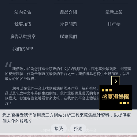
站內公告
產品介紹
最新上架
我要加盟
常見問題
排行榜
廣告活動提案
聯絡我們
我們的APP
我們致力於為您打造最頂級的中文JAV視頻平台，讓您享受最刺激、最豐富
的視覺體驗。作為全網速度最快的平台之一，我們將為您提供全球加速，以及
最貼心的客戶服務。
您可以在我們平台上找到稀缺的國產作品、福利視頻、精心挑選的歐美作
品以及包含中文字幕的生動劇情。我們還提供最優秀的客戶支持和最安全的付
盛夏濕樂園
款模式。歡迎各位老饕看官來比較，在我們的平台上體驗前所未有的高質量影
片！
您是否接受我們使用第三方網站分析工具來蒐集統計資料，以提供更
擔心不能下載？我們提供測試下載
» 點我 «
個人化的服務？
接受
拒絕
Copyright © 2018-2026 AV大平台
本網站已依網站內容分級規定處理。本網站提供成人線上影音服務，如果您未滿