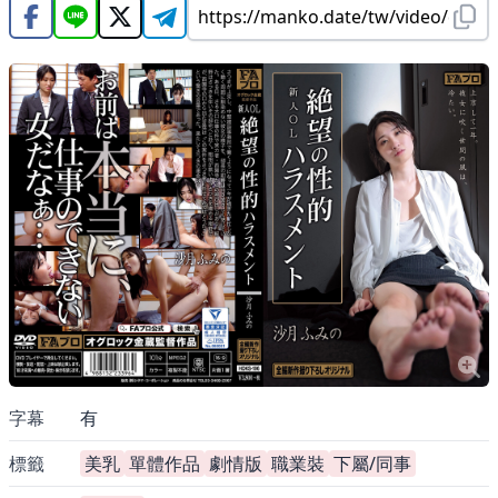
影片資訊
字幕
有
標籤
美乳
單體作品
劇情版
職業裝
下屬/同事