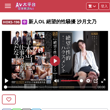
登入
Open main menu
Language
HOKS-196新人OL 絕望的性騷擾 沙月文乃
新人OL 絕望的性騷擾 沙月文乃
HOKS-196
中
Play
Play
Mute
Settings
PIP
Ent
00:00
ful